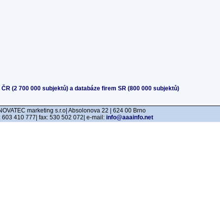
 ČR (2 700 000 subjektů) a databáze firem SR (800 000 subjektů)
NOVATEC marketing s.r.o| Absolonova 22 | 624 00 Brno
.: 603 410 777| fax: 530 502 072| e-mail:
info@aaainfo.net