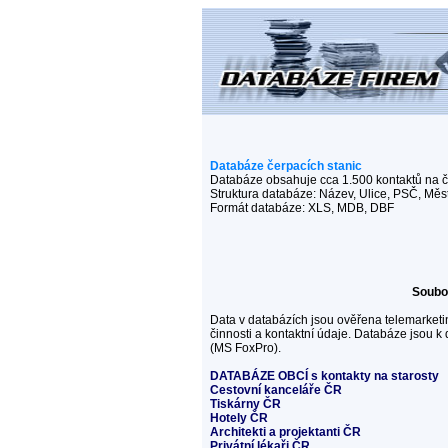
Databáze čerpacích stanic
Databáze obsahuje cca 1.500 kontaktů na č
Struktura databáze: Název, Ulice, PSČ, Měst
Formát databáze: XLS, MDB, DBF
Soubor
Data v databázích jsou ověřena telemarket
činnosti a kontaktní údaje. Databáze jsou
(MS FoxPro).
DATABÁZE OBCÍ s kontakty na starosty
Cestovní kanceláře ČR
Tiskárny ČR
Hotely ČR
Architekti a projektanti ČR
Privátní lékaři ČR